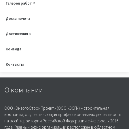
Галерея работ
Доска почета
Достижения
Строительство энергообъектов
Команда
Строительство зданий и сооружений
Контакты
О компании
ООО «ЭнергоСтройПроект» (ООО «ЭСП») – строительная
компания, осуществляющая профессиональную деятельность
на всей территории Российской Федерации с 4 февраля 2016
года. Главный офис организации расположен в областном