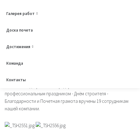
08.08.2025
Галерея работ
В преддверии профессионального праздника - Дня строителя -
Доска почета
специалисты ООО «ЭнергоСтройПроект» отмечены наградами
Общества.
Достижения
Команда
За высокий профессионализм, добросовестный труд, большой
Контакты
личный вклад в развитие предприятия и в связи с
профессиональным праздником - Днём строителя -
Благодарности и Почетная грамота вручены 19 сотрудникам
нашей компании.